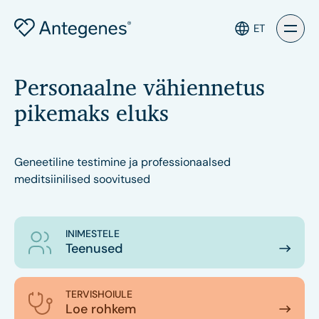
ET
Personaalne vähiennetus
pikemaks eluks
Geneetiline testimine ja professionaalsed
meditsiinilised soovitused
INIMESTELE
Teenused
TERVISHOIULE
Loe rohkem