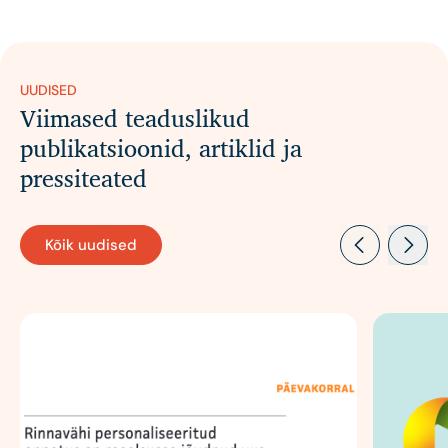
UUDISED
Viimased teaduslikud
publikatsioonid, artiklid ja
pressiteated
Kõik uudised