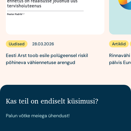
Uudised
Artiklid
28.03.2026
Eesti Arst toob esile polügeensel riskil
Rinnavähi
põhineva vähiennetuse arengud
pälvis Eu
Kas teil on endiselt küsimusi?
Palun võtke meiega ühendust!