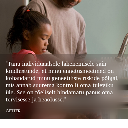
"Tänu individuaalsele lähenemisele sain
kindlustunde, et minu ennetusmeetmed on
kohandatud minu geneetiliste riskide põhjal,
mis annab suurema kontrolli oma tuleviku
üle. See on tõeliselt hindamatu panus oma
tervisesse ja heaolusse."
GETTER