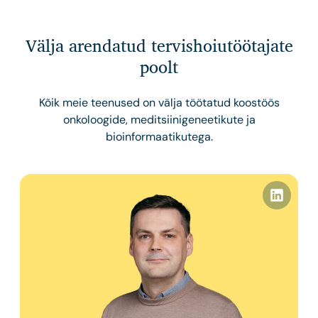
Välja arendatud tervishoiutöötajate
poolt
Kõik meie teenused on välja töötatud koostöös
onkoloogide, meditsiinigeneetikute ja
bioinformaatikutega.