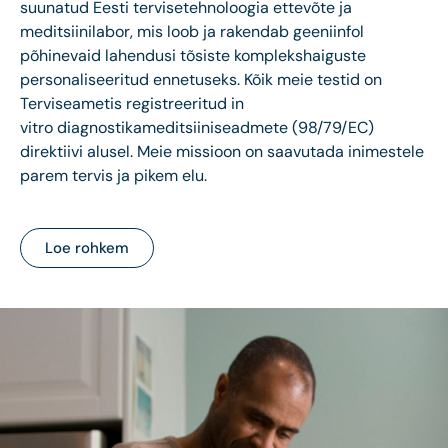
suunatud Eesti tervisetehnoloogia ettevõte ja
meditsiinilabor, mis loob ja rakendab geeniinfol
põhinevaid lahendusi tõsiste komplekshaiguste
personaliseeritud ennetuseks. Kõik meie testid on
Terviseametis registreeritud in
vitro diagnostikameditsiiniseadmete (98/79/EC)
direktiivi alusel. Meie missioon on saavutada inimestele
parem tervis ja pikem elu.
Loe rohkem