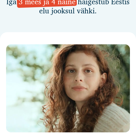
Iga
3 mees ja 4 naine
haigestub Eestis
elu jooksul vähki.