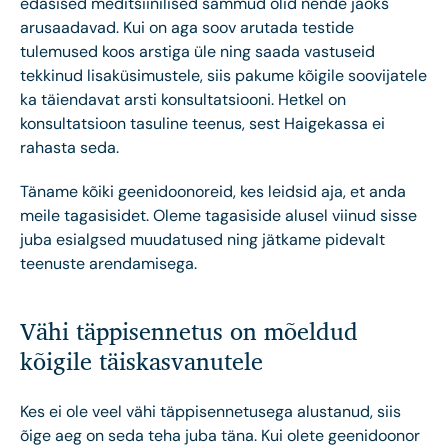
edasised meditsiinilised sammud olid nende jaoks
arusaadavad. Kui on aga soov arutada testide
tulemused koos arstiga üle ning saada vastuseid
tekkinud lisaküsimustele, siis pakume kõigile soovijatele
ka täiendavat arsti konsultatsiooni. Hetkel on
konsultatsioon tasuline teenus, sest Haigekassa ei
rahasta seda.
Täname kõiki geenidoonoreid, kes leidsid aja, et anda
meile tagasisidet. Oleme tagasiside alusel viinud sisse
juba esialgsed muudatused ning jätkame pidevalt
teenuste arendamisega.
Vähi täppisennetus on mõeldud
kõigile täiskasvanutele
Kes ei ole veel vähi täppisennetusega alustanud, siis
õige aeg on seda teha juba täna. Kui olete geenidoonor