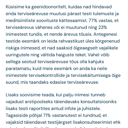
Küsisime ka geenidoonoritelt, kuidas nad hindavad
enda terviseärevuse muutusi pärast testi tulemuste ja
meditsiiniliste soovituste kättesaamist. 77% vastas, et
terviseärevus vähenes või ei muutunud ning 23%
inimestest tundis, et nende ärevus tõusis. Antegenesi
testide eesmärk on leida rahvastikust üles kõrgenenud
riskiga inimesed, et nad saaksid õigeaegselt vajalikele
uuringutele ning vältida haiguste teket. Vahel võib
sellega seotud terviseärevuse tõus olla kahjuks
paratamatu, kuid meie eesmärk on anda ka neile
inimestele tervisekontrollide ja tervisekäitumisega õige
suund, mis taandaks edasise terviseärevuse.
Lisaks soovisime teada, kui palju inimesi tunneb
vajadust arstipoolseks täiendavaks konsultatsiooniks
lisaks testi raportites antud infole ja juhistele.
Tagasiside põhjal 71% vastanutest ei tundnud, et
vajaksid täiendavat testijärgset lisakonsulteerimist ehk