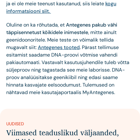
ja ei ole meie teenust kasutanud, siis leiate
kogu
informatsiooni siit.
Oluline on ka rõhutada, et
Antegenes pakub vähi
täppisennetust kõikidele inimestele
, mitte ainult
geenidoonoritele. Meie teste on võimalik tellida
mugavalt siit:
Antegenes tooted
.
Pärast tellimuse
esitamist saadame DNA-proovi võtmise vahendi
pakiautomaati. Vastavalt kasutusjuhendile tuleb võtta
süljeproov ning tagastada see meie laborisse. DNA-
proov analüüsitakse geenikiibil ning edasi saame
hinnata kasvajate eelsoodumust. Tulemused on
nähtavad meie kasutajaportaalis MyAntegenes.
UUDISED
Viimased teaduslikud väljaanded,