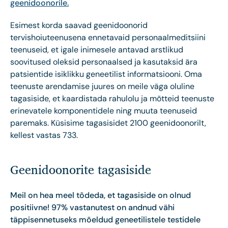
geenidoonorile.
Esimest korda saavad geenidoonorid
tervishoiuteenusena ennetavaid personaalmeditsiini
teenuseid, et igale inimesele antavad arstlikud
soovitused oleksid personaalsed ja kasutaksid ära
patsientide isiklikku geneetilist informatsiooni. Oma
teenuste arendamise juures on meile väga oluline
tagasiside, et kaardistada rahulolu ja mõtteid teenuste
erinevatele komponentidele ning muuta teenuseid
paremaks. Küsisime tagasisidet 2100 geenidoonorilt,
kellest vastas 733.
Geenidoonorite tagasiside
Meil on hea meel tõdeda, et tagasiside on olnud
positiivne!
97% vastanutest on andnud vähi
täppisennetuseks mõeldud geneetilistele testidele