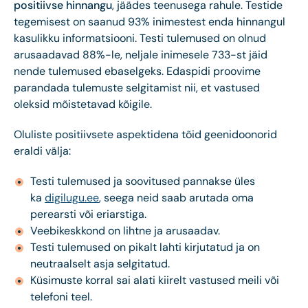
positiivse hinnangu
, jäädes teenusega rahule. Testide
tegemisest on saanud 93% inimestest enda hinnangul
kasulikku informatsiooni. Testi tulemused on olnud
arusaadavad 88%-le, neljale inimesele 733-st jäid
nende tulemused ebaselgeks. Edaspidi proovime
parandada tulemuste selgitamist nii, et vastused
oleksid mõistetavad kõigile.
Oluliste positiivsete aspektidena tõid geenidoonorid
eraldi välja:
Testi tulemused ja soovitused pannakse üles
ka
digilugu.ee
, seega neid saab arutada oma
perearsti või eriarstiga.
Veebikeskkond on lihtne ja arusaadav.
Testi tulemused on pikalt lahti kirjutatud ja on
neutraalselt asja selgitatud.
Küsimuste korral sai alati kiirelt vastused meili või
telefoni teel.