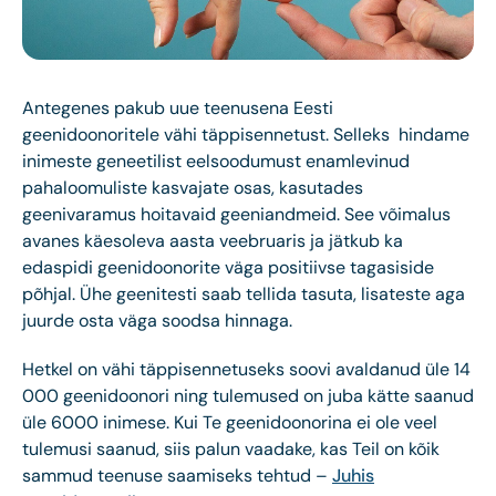
Antegenes pakub uue teenusena Eesti
geenidoonoritele vähi täppisennetust. Selleks hindame
inimeste geneetilist eelsoodumust enamlevinud
pahaloomuliste kasvajate osas, kasutades
geenivaramus hoitavaid geeniandmeid. See võimalus
avanes käesoleva aasta veebruaris ja jätkub ka
edaspidi geenidoonorite väga positiivse tagasiside
põhjal. Ühe geenitesti saab tellida tasuta, lisateste aga
juurde osta väga soodsa hinnaga.
Hetkel on vähi täppisennetuseks soovi avaldanud üle 14
000 geenidoonori ning tulemused on juba kätte saanud
üle 6000 inimese. Kui Te geenidoonorina ei ole veel
tulemusi saanud, siis palun vaadake, kas Teil on kõik
sammud teenuse saamiseks tehtud –
Juhis