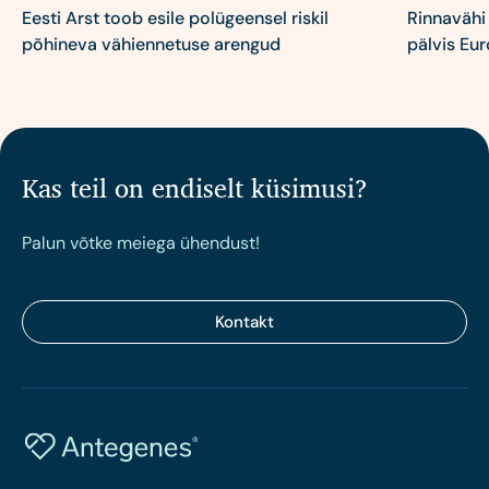
Eesti Arst toob esile polügeensel riskil
Rinnavähi
põhineva vähiennetuse arengud
pälvis Eu
Kas teil on endiselt küsimusi?
Palun võtke meiega ühendust!
Kontakt